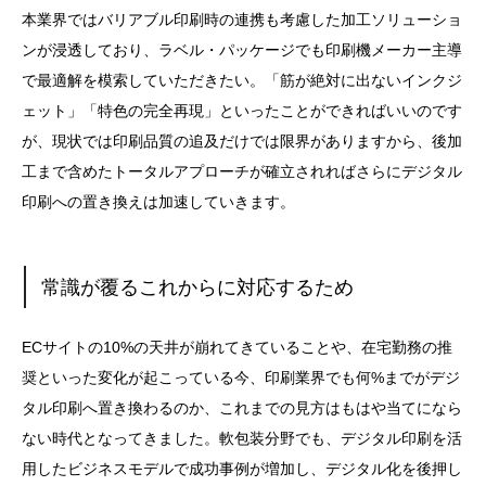
本業界ではバリアブル印刷時の連携も考慮した加工ソリューショ
ンが浸透しており、ラベル・パッケージでも印刷機メーカー主導
で最適解を模索していただきたい。「筋が絶対に出ないインクジ
ェット」「特色の完全再現」といったことができればいいのです
が、現状では印刷品質の追及だけでは限界がありますから、後加
工まで含めたトータルアプローチが確立されればさらにデジタル
印刷への置き換えは加速していきます。
常識が覆るこれからに対応するため
ECサイトの10%の天井が崩れてきていることや、在宅勤務の推
奨といった変化が起こっている今、印刷業界でも何%までがデジ
タル印刷へ置き換わるのか、これまでの見方はもはや当てになら
ない時代となってきました。軟包装分野でも、デジタル印刷を活
用したビジネスモデルで成功事例が増加し、デジタル化を後押し