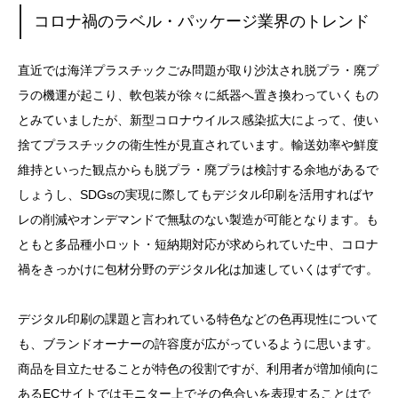
コロナ禍のラベル・パッケージ業界のトレンド
直近では海洋プラスチックごみ問題が取り沙汰され脱プラ・廃プ
ラの機運が起こり、軟包装が徐々に紙器へ置き換わっていくもの
とみていましたが、新型コロナウイルス感染拡大によって、使い
捨てプラスチックの衛生性が見直されています。輸送効率や鮮度
維持といった観点からも脱プラ・廃プラは検討する余地があるで
しょうし、SDGsの実現に際してもデジタル印刷を活用すればヤ
レの削減やオンデマンドで無駄のない製造が可能となります。も
ともと多品種小ロット・短納期対応が求められていた中、コロナ
禍をきっかけに包材分野のデジタル化は加速していくはずです。
デジタル印刷の課題と言われている特色などの色再現性について
も、ブランドオーナーの許容度が広がっているように思います。
商品を目立たせることが特色の役割ですが、利用者が増加傾向に
あるECサイトではモニター上でその色合いを表現することはで