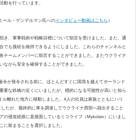
活動を行っています。
r社ウラジミール・ゲンデルマン氏への
インタビュー動画はこちら
）
招き、軍事戦術や戦略目標について助言を受けました。また、通
合でも接続を維持できるようにしました。これらのチャンネルと
各チームメンバーに助言することができました。またウクライナ
いながら安全を確保することができました。
戒厳令が発令される前に、ほとんどすぐに国境を越えてポーランド
重要な鉄橋の近くにいましたが、標的になる可能性が高いと知ら
マイル離れた地方に移動しました。4人の社員は家族とともにハリ
されましたが、最終的に車を調達してウクライナ西部へ脱出すること
の侵攻経路に直接面しているミコライフ（Mykolaiv）にいまし
こに留まることを選択しました。