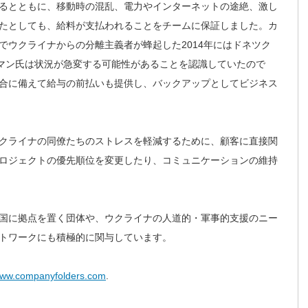
るとともに、移動時の混乱、電力やインターネットの途絶、激し
たとしても、給料が支払われることをチームに保証しました。カ
でウクライナからの分離主義者が蜂起した2014年にはドネツク
デルマン氏は状況が急変する可能性があることを認識していたので
合に備えて給与の前払いも提供し、バックアップとしてビジネス
クライナの同僚たちのストレスを軽減するために、顧客に直接関
ロジェクトの優先順位を変更したり、コミュニケーションの維持
国に拠点を置く団体や、ウクライナの人道的・軍事的支援のニー
トワークにも積極的に関与しています。
/www.companyfolders.com
.