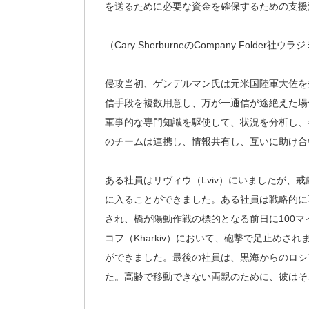
を送るために必要な資金を確保するための支援
（Cary SherburneのCompany Folde
侵攻当初、ゲンデルマン氏は元米国陸軍大佐を
信手段を複数用意し、万が一通信が途絶えた場
軍事的な専門知識を駆使して、状況を分析し、
のチームは連携し、情報共有し、互いに助け合
ある社員はリヴィウ（Lviv）にいましたが、
に入ることができました。ある社員は戦略的に
され、橋が陽動作戦の標的となる前日に100
コフ（Kharkiv）において、砲撃で足止め
ができました。最後の社員は、黒海からのロシア
た。高齢で移動できない両親のために、彼はそ