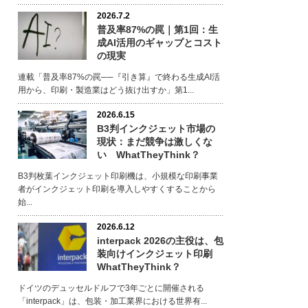
2026.7.2
普及率87%の罠｜第1回：生
成AI活用のギャップとコスト
の現実
連載「普及率87%の罠──『引き算』で終わる生成AI活
用から、印刷・製造業はどう抜け出すか」第1...
2026.6.15
B3判インクジェット市場の
現状：まだ競争は激しくな
い WhatTheyThink？
B3判枚葉インクジェット印刷機は、小規模な印刷事業
者がインクジェット印刷を導入しやすくすることから
始...
2026.6.12
interpack 2026の主役は、包
装向けインクジェット印刷
WhatTheyThink？
ドイツのデュッセルドルフで3年ごとに開催される
「interpack」は、包装・加工業界における世界有...